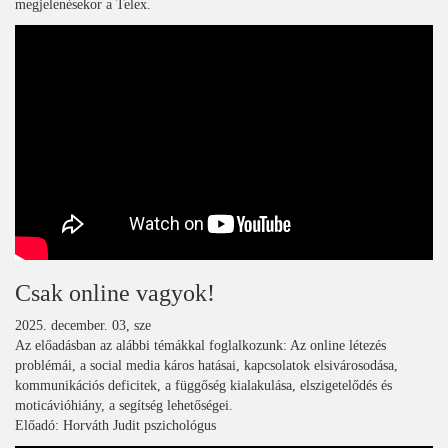
megjelenésekor a Telex.
Csak online vagyok!
2025. december. 03, sze
Az előadásban az alábbi témákkal foglalkozunk: Az online létezés
problémái, a social media káros hatásai, kapcsolatok elsivárosodása,
kommunikációs deficitek, a függőség kialakulása, elszigetelődés és
moticávióhiány, a segítség lehetőségei.
Előadó: Horváth Judit pszichológus