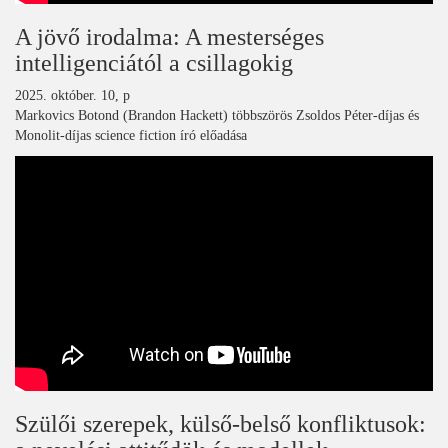
A jövő irodalma: A mesterséges
intelligenciától a csillagokig
2025. október. 10, p
Markovics Botond (Brandon Hackett) többszörös Zsoldos Péter-díjas és
Monolit-díjas science fiction író előadása
Szülői szerepek, külső-belső konfliktusok: