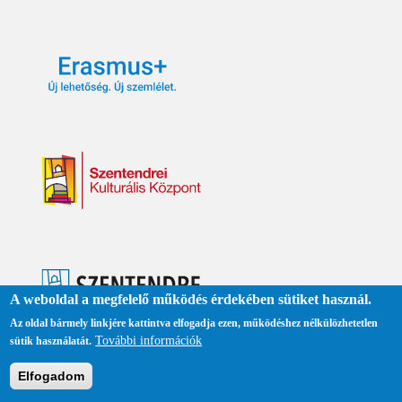
ő
o
l
d
a
l
A weboldal a megfelelő működés érdekében sütiket használ.
Az oldal bármely linkjére kattintva elfogadja ezen, működéshez nélkülözhetetlen
További információk
sütik használatát.
Elfogadom