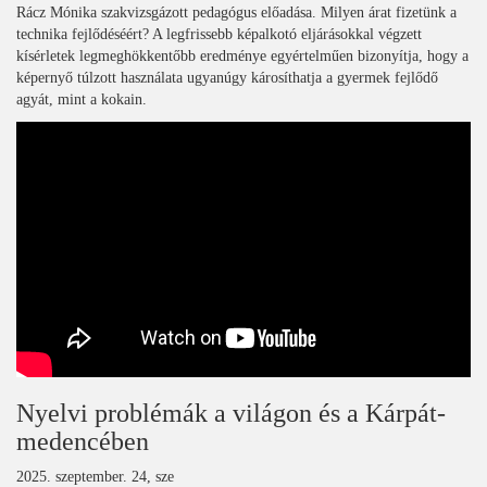
Rácz Mónika szakvizsgázott pedagógus előadása. Milyen árat fizetünk a
technika fejlődéséért? A legfrissebb képalkotó eljárásokkal végzett
kísérletek legmeghökkentőbb eredménye egyértelműen bizonyítja, hogy a
képernyő túlzott használata ugyanúgy károsíthatja a gyermek fejlődő
agyát, mint a kokain.
Nyelvi problémák a világon és a Kárpát-
medencében
2025. szeptember. 24, sze