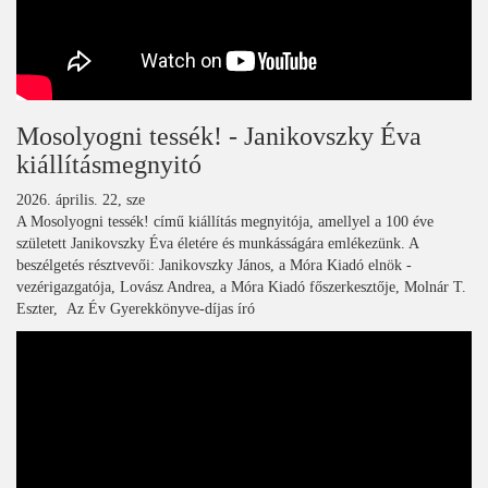
Mosolyogni tessék! - Janikovszky Éva
kiállításmegnyitó
2026. április. 22, sze
A Mosolyogni tessék! című kiállítás megnyitója, amellyel a 100 éve
született Janikovszky Éva életére és munkásságára emlékezünk. A
beszélgetés résztvevői: Janikovszky János, a Móra Kiadó elnök -
vezérigazgatója, Lovász Andrea, a Móra Kiadó főszerkesztője, Molnár T.
Eszter, Az Év Gyerekkönyve-díjas író