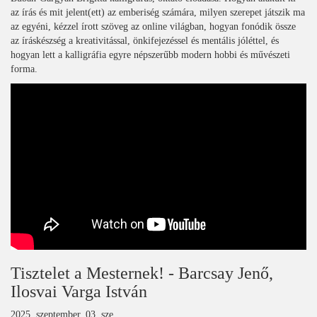
az írás és mit jelent(ett) az emberiség számára, milyen szerepet játszik ma
az egyéni, kézzel írott szöveg az online világban, hogyan fonódik össze
az íráskészség a kreativitással, önkifejezéssel és mentális jóléttel, és
hogyan lett a kalligráfia egyre népszerűbb modern hobbi és művészeti
forma.
Tisztelet a Mesternek! - Barcsay Jenő,
Ilosvai Varga István
2025. szeptember. 03, sze