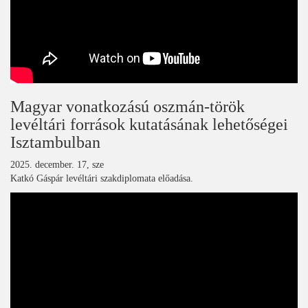
Magyar vonatkozású oszmán-török
levéltári források kutatásának lehetőségei
Isztambulban
2025. december. 17, sze
Katkó Gáspár levéltári szakdiplomata előadása.