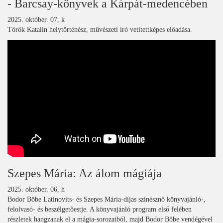
- Barcsay-könyvek a Kárpát-medencében
2025. október. 07, k
Török Katalin helytörténész, művészeti író vetítettképes előadása.
Szepes Mária: Az álom mágiája
2025. október. 06, h
Bodor Böbe Latinovits- és Szepes Mária-díjas színésznő könyvajánló-,
felolvasó- és beszélgetőestje. A könyvajánló program első felében
részletek hangzanak el a mágia-sorozatból, majd Bodor Böbe vendégével