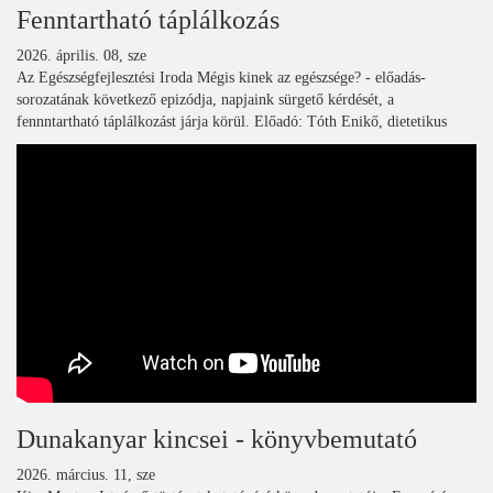
Fenntartható táplálkozás
2026. április. 08, sze
Az Egészségfejlesztési Iroda Mégis kinek az egészsége? - előadás-
sorozatának következő epizódja, napjaink sürgető kérdését, a
fennntartható táplálkozást járja körül. Előadó: Tóth Enikő, dietetikus
Dunakanyar kincsei - könyvbemutató
2026. március. 11, sze