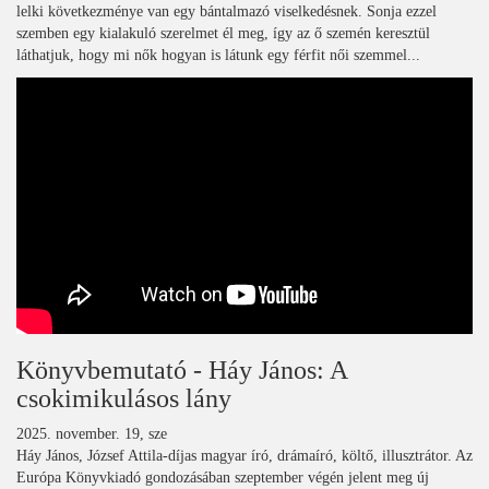
lelki következménye van egy bántalmazó viselkedésnek. Sonja ezzel
szemben egy kialakuló szerelmet él meg, így az ő szemén keresztül
láthatjuk, hogy mi nők hogyan is látunk egy férfit női szemmel...
Könyvbemutató - Háy János: A
csokimikulásos lány
2025. november. 19, sze
Háy János, József Attila-díjas magyar író, drámaíró, költő, illusztrátor. Az
Európa Könyvkiadó gondozásában szeptember végén jelent meg új