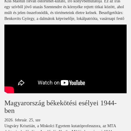
Kiss Maotun István őstörténet-kutató, író könyvbemutatója. Ez az írás
egy szívből jövő utazás Szentendre és környéke rejtett titkai között, ahol
múlt és jelen összefonódik, és történeteink életre kelnek. Beszélgetőtárs:
Benkovits György, a dalmátok képviselője, lokálpatrióta, vasárnapi festő
Magyarország békekötési esélyei 1944-
ben
2026. február. 25, sze
Ungváry Krisztián, a Miskolci Egyetem kutatóprofesszora, az MTA