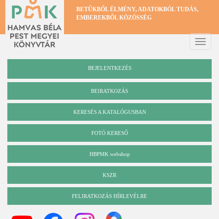
Ugrás
BETŰKBŐL ÉLMÉNY, ADATOKBÓL TUDÁS,
a
EMBEREKBŐL KÖZÖSSÉG
tartalomra
Toggle
naviga
BEJELENTKEZÉS
BEIRATKOZÁS
KERESÉS A KATALÓGUSBAN
Katalógus
FOTÓ KERESŐ
HBPMK webshop
KSZR
FELIRATKOZÁS HÍRLEVÉLRE