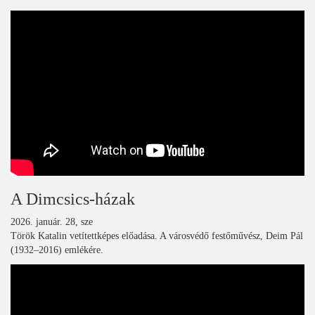
A Dimcsics-házak
2026. január. 28, sze
Török Katalin vetítettképes előadása. A városvédő festőművész, Deim Pál
(1932–2016) emlékére.