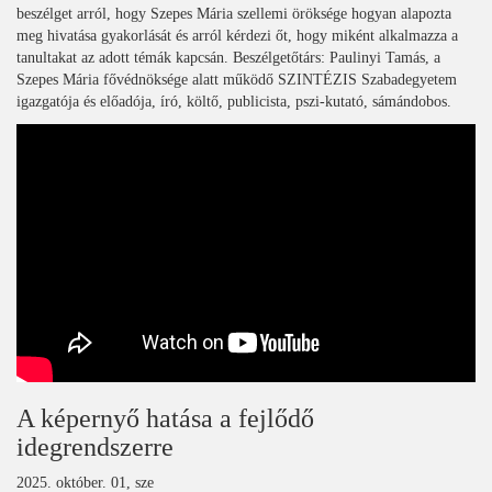
beszélget arról, hogy Szepes Mária szellemi öröksége hogyan alapozta
meg hivatása gyakorlását és arról kérdezi őt, hogy miként alkalmazza a
tanultakat az adott témák kapcsán. Beszélgetőtárs: Paulinyi Tamás, a
Szepes Mária fővédnöksége alatt működő SZINTÉZIS Szabadegyetem
igazgatója és előadója, író, költő, publicista, pszi-kutató, sámándobos.
A képernyő hatása a fejlődő
idegrendszerre
2025. október. 01, sze