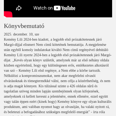
Könyvbemutató
2025. december. 10, sze
Kemény Lili 2024-ben kiadott, a legjobb első prózakötetesnek járó
Margó-díjjal elismert Nem című kötetének bemutatója. A megjelenése
után egyből komoly indulatokat kiváltó Nem című regényével debütáló
Kemény Lili nyerte 2024-ben a legjobb első prózakötetesnek járó Margó-
díjat. „Kevés olyan könyv születik, amelynek már az első néhány oldala
közben egyértelmű, hogy egy különlegesen erős, emlékezetes alkotásról
van szó – Kemény Lili első regénye, a Nem ebbe a körbe tartozik.
Nélkülözi a kompromisszumokat, nem akar megfelelni olvasói
elvárásoknak és tömegtermékké válni, nem célja a közérthetőség, és nem
is adja magát könnyen. Kis túlzással szinte a 426 oldalas sűrű és
tagolatlan szöveg minden lapján szembejönnek olyan kifejezések,
amelyeknek rá kellett keresni a jelentésére, ennek ellenére, ezzel együtt
vagy talán éppen ezért (kinek hogy) Kemény könyve egy olyan kulturális
produktum, ami valóban nyomot hagy az olvasóján, ha valaki nyitott rá,
és beleteszi a befogadásához szükséges megfelelő energiát” - írta róla