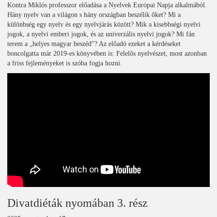
Kontra Miklós professzor előadása a Nyelvek Európai Napja alkalmából.
Hány nyelv van a világon s hány országban beszélik őket? Mi a
különbség egy nyelv és egy nyelvjárás között? Mik a kisebbségi nyelvi
jogok, a nyelvi emberi jogok, és az univerzális nyelvi jogok? Mi fán
terem a „helyes magyar beszéd”? Az előadó ezeket a kérdéseket
boncolgatta már 2019-es könyvében is: Felelős nyelvészet, most azonban
a friss fejleményeket is szóba fogja hozni.
Divatdiéták nyomában 3. rész