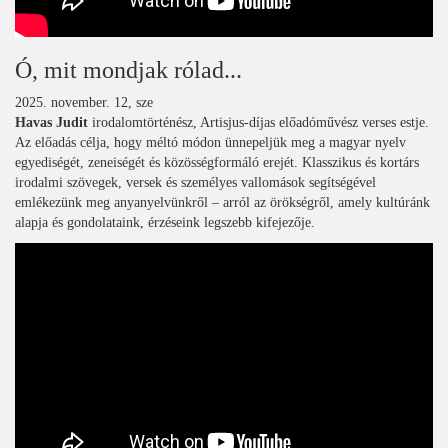
Ó, mit mondjak rólad...
2025. november. 12, sze
Havas Judit
irodalomtörténész, Artisjus-díjas előadóművész verses estje.
Az előadás célja, hogy méltó módon ünnepeljük meg a magyar nyelv
egyediségét, zeneiségét és közösségformáló erejét. Klasszikus és kortárs
irodalmi szövegek, versek és személyes vallomások segítségével
emlékezünk meg anyanyelvünkről – arról az örökségről, amely kultúránk
alapja és gondolataink, érzéseink legszebb kifejezője.