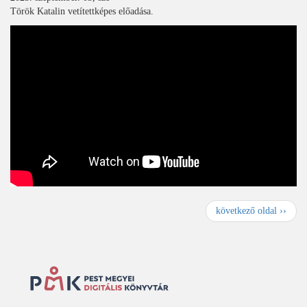
Török Katalin vetítettképes előadása.
Oldalszámozás
K
következő oldal ››
ö
v
e
t
k
e
z