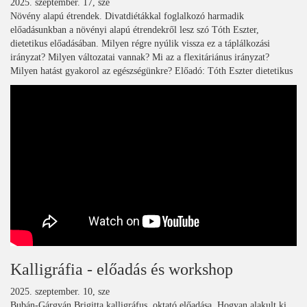
2025. szeptember. 17, sze
Növény alapú étrendek. Divatdiétákkal foglalkozó harmadik
előadásunkban a növényi alapú étrendekről lesz szó Tóth Eszter,
dietetikus előadásában. Milyen régre nyúlik vissza ez a táplálkozási
irányzat? Milyen változatai vannak? Mi az a flexitáriánus irányzat?
Milyen hatást gyakorol az egészségünkre? Előadó: Tóth Eszter dietetikus
Kalligráfia - előadás és workshop
2025. szeptember. 10, sze
Bubán-Gárgyán Brigitta kalligráfus, oktató előadása. Hogyan alakult ki