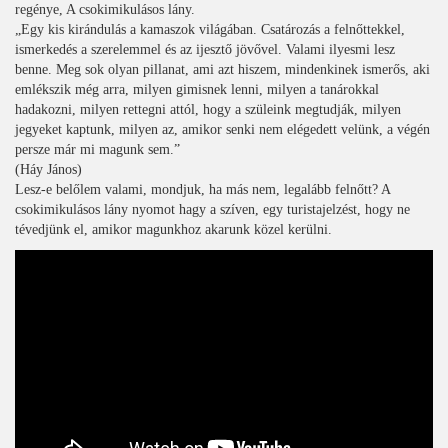
regénye, A csokimikulásos lány.
„Egy kis kirándulás a kamaszok világában. Csatározás a felnőttekkel,
ismerkedés a szerelemmel és az ijesztő jövővel. Valami ilyesmi lesz
benne. Meg sok olyan pillanat, ami azt hiszem, mindenkinek ismerős, aki
emlékszik még arra, milyen gimisnek lenni, milyen a tanárokkal
hadakozni, milyen rettegni attól, hogy a szüleink megtudják, milyen
jegyeket kaptunk, milyen az, amikor senki nem elégedett velünk, a végén
persze már mi magunk sem.”
(Háy János)
Lesz-e belőlem valami, mondjuk, ha más nem, legalább felnőtt? A
csokimikulásos lány nyomot hagy a szíven, egy turistajelzést, hogy ne
tévedjünk el, amikor magunkhoz akarunk közel kerülni.