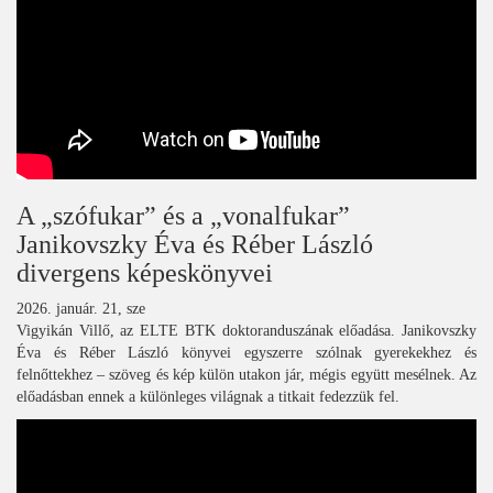
A „szófukar” és a „vonalfukar”
Janikovszky Éva és Réber László
divergens képeskönyvei
2026. január. 21, sze
Vigyikán Villő, az ELTE BTK doktoranduszának előadása. Janikovszky
Éva és Réber László könyvei egyszerre szólnak gyerekekhez és
felnőttekhez – szöveg és kép külön utakon jár, mégis együtt mesélnek. Az
előadásban ennek a különleges világnak a titkait fedezzük fel.