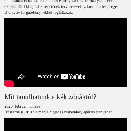
doktorának előadása. Az előadás Horthy Miklós kormányzó 1944.
október 15-i kiugrási kísérletének tervezésével, valamint a lehetséges
alternatív forgatókönyvekkel foglalkozik.
Mit tanulhatunk a kék zónáktól?
2026. február. 11, sze
Huszárné Kürti Éva mentálhigiénés szakember, egészségtan tanár