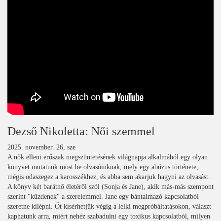
Dezső Nikoletta: Női szemmel
2025. november. 26, sze
A nők elleni erőszak megszüntetésének világnapja alkalmából egy olyan
könyvet mutatunk most be olvasóinknak, mely egy abúzus története,
mégis odaszegez a karosszékhez, és abba sem akarjuk hagyni az olvasást.
A könyv két barátnő életéről szól (Sonja és Jane), akik más-más szempont
szerint "küzdenek" a szerelemmel. Jane egy bántalmazó kapcsolatból
szeretne kilépni. Őt kísérhetjük végig a lelki megpróbáltatásokon, választ
kaphatunk arra, miért nehéz szabadulni egy toxikus kapcsolatból, milyen