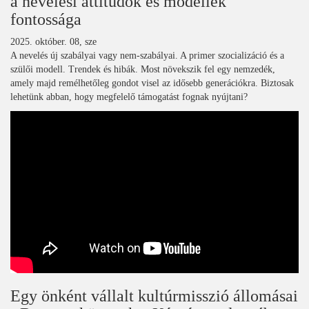
a nevelési attitűdök és modellek
fontossága
2025. október. 08, sze
A nevelés új szabályai vagy nem-szabályai. A primer szocializáció és a
szülői modell. Trendek és hibák. Most növekszik fel egy nemzedék,
amely majd remélhetőleg gondot visel az idősebb generációkra. Biztosak
lehetünk abban, hogy megfelelő támogatást fognak nyújtani?
Egy önként vállalt kultúrmisszió állomásai