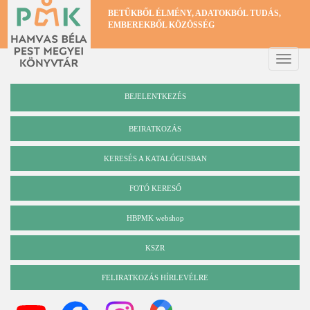
Ugrás
BETŰKBŐL ÉLMÉNY, ADATOKBÓL TUDÁS,
a
EMBEREKBŐL KÖZÖSSÉG
tartalomra
Toggle
naviga
BEJELENTKEZÉS
BEIRATKOZÁS
KERESÉS A KATALÓGUSBAN
Katalógus
FOTÓ KERESŐ
HBPMK webshop
KSZR
FELIRATKOZÁS HÍRLEVÉLRE