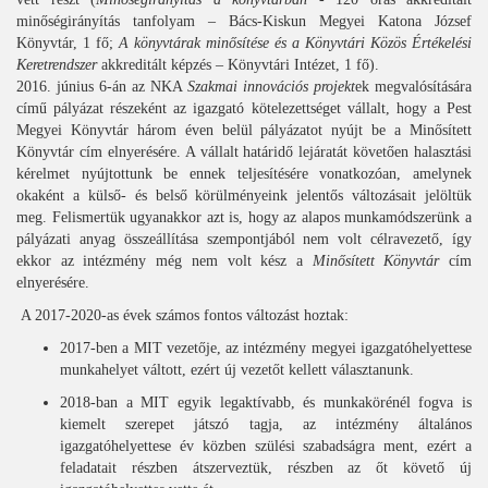
minőségirányítás tanfolyam – Bács-Kiskun Megyei Katona József
Könyvtár, 1 fő;
A könyvtárak minősítése és a Könyvtári Közös Értékelési
Keretrendszer
akkreditált képzés – Könyvtári Intézet, 1 fő).
2016. június 6-án az NKA
Szakmai innovációs projekt
ek megvalósítására
című pályázat részeként az igazgató kötelezettséget vállalt, hogy a Pest
Megyei Könyvtár három éven belül pályázatot nyújt be a Minősített
Könyvtár cím elnyerésére. A vállalt határidő lejáratát követően halasztási
kérelmet nyújtottunk be ennek teljesítésére vonatkozóan, amelynek
okaként a külső- és belső körülményeink jelentős változásait jelöltük
meg. Felismertük ugyanakkor azt is, hogy az alapos munkamódszerünk a
pályázati anyag összeállítása szempontjából nem volt célravezető, így
ekkor az intézmény még nem volt kész a
Minősített Könyvtár
cím
elnyerésére.
A 2017-2020-as évek számos fontos változást hoztak:
2017-ben a MIT vezetője, az intézmény megyei igazgatóhelyettese
munkahelyet váltott, ezért új vezetőt kellett választanunk.
2018-ban a MIT egyik legaktívabb, és munkakörénél fogva is
kiemelt szerepet játszó tagja, az intézmény általános
igazgatóhelyettese év közben szülési szabadságra ment, ezért a
feladatait részben átszerveztük, részben az őt követő új