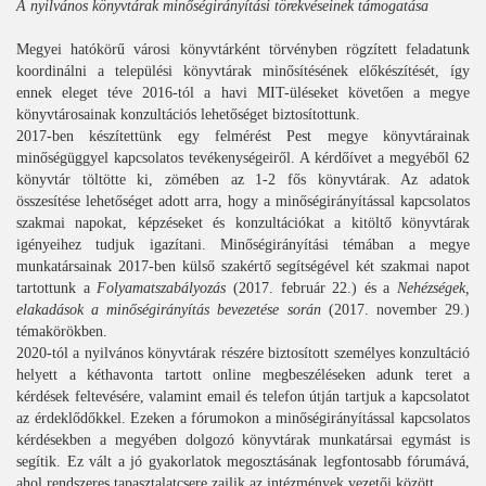
A nyilvános könyvtárak minőségirányítási törekvéseinek támogatása
Megyei hatókörű városi könyvtárként törvényben rögzített feladatunk
koordinálni a települési könyvtárak minősítésének előkészítését, így
ennek eleget téve 2016-tól a havi MIT-üléseket követően a megye
könyvtárosainak konzultációs lehetőséget biztosítottunk.
2017-ben készítettünk egy felmérést Pest megye könyvtárainak
minőségüggyel kapcsolatos tevékenységeiről. A kérdőívet a megyéből 62
könyvtár töltötte ki, zömében az 1-2 fős könyvtárak. Az adatok
összesítése lehetőséget adott arra, hogy a minőségirányítással kapcsolatos
szakmai napokat, képzéseket és konzultációkat a kitöltő könyvtárak
igényeihez tudjuk igazítani. Minőségirányítási témában a megye
munkatársainak 2017-ben külső szakértő segítségével két szakmai napot
tartottunk a
Folyamatszabályozás
(2017. február 22.) és a
Nehézségek,
elakadások a minőségirányítás bevezetése során
(2017. november 29.)
témakörökben.
2020-tól a nyilvános könyvtárak részére biztosított személyes konzultáció
helyett a kéthavonta tartott online megbeszéléseken adunk teret a
kérdések feltevésére, valamint email és telefon útján tartjuk a kapcsolatot
az érdeklődőkkel. Ezeken a fórumokon a minőségirányítással kapcsolatos
kérdésekben a megyében dolgozó könyvtárak munkatársai egymást is
segítik. Ez vált a jó gyakorlatok megosztásának legfontosabb fórumává,
ahol rendszeres tapasztalatcsere zajlik az intézmények vezetői között.