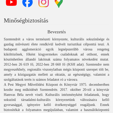
Minőségbiztosítás
Bevezetés
Szentendrét a város természeti környezete, kulturális sokszínűsége és
gazdag művészeti élete rendkívül kedvelt turisztikai célponttá teszi. A
budapesti agglomeráció egyik legnépszerűbb városa rengeteg
kiköltözőnek, főként kisgyermekes családoknak ad otthont, ennek
köszönhetően állandó lakóinak száma folyamatos növekedést mutat.
2012-ben 26 619 fő, 2022-ben 28 660 fő (KSH adat). Szentendre nem
megyeszékhely, regionális viszonylatban mégis központi szerepet tölt be,
amely a közigazgatás mellett az oktatás, az egészségügy, valamint a
szolgáltatások terén is számos feladatot ró a városra.
A Pest Megyei Művelődési Központ és Könyvtár 1975. decemberében
kezdte meg működését Szentendrén. 2017. október 20-tól a könyvtár
Hamvas Béla nevét viseli. Kulturális intézményként feladatunk, hogy
sokszínű társadalmi-kulturális környezetünk változásaira kellő
gyorsasággal, igényeire kellő érzékenységgel reagáljunk. Ennek
biztosítékát a folyamatos megújulásban, valamint a használóközpontú