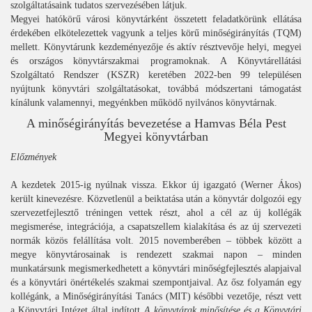
szolgáltatásaink tudatos szervezésében látjuk.
Megyei hatókörű városi könyvtárként összetett feladatkörünk ellátása
érdekében elkötelezettek vagyunk a teljes körű minőségirányítás (TQM)
mellett. Könyvtárunk kezdeményezője és aktív résztvevője helyi, megyei
és országos könyvtárszakmai programoknak. A Könyvtárellátási
Szolgáltató Rendszer (KSZR) keretében 2022-ben 99 településen
nyújtunk könyvtári szolgáltatásokat, továbbá módszertani támogatást
kínálunk valamennyi, megyénkben működő nyilvános könyvtárnak.
A minőségirányítás bevezetése a Hamvas Béla Pest
Megyei könyvtárban
Előzmények
A kezdetek 2015-ig nyúlnak vissza. Ekkor új igazgató (Werner Ákos)
került kinevezésre. Közvetlenül a beiktatása után a könyvtár dolgozói egy
szervezetfejlesztő tréningen vettek részt, ahol a cél az új kollégák
megismerése, integrációja, a csapatszellem kialakítása és az új szervezeti
normák közös felállítása volt. 2015 novemberében – többek között a
megye könyvtárosainak is rendezett szakmai napon – minden
munkatársunk megismerkedhetett a könyvtári minőségfejlesztés alapjaival
és a könyvtári önértékelés szakmai szempontjaival. Az ősz folyamán egy
kollégánk, a Minőségirányítási Tanács (MIT) későbbi vezetője, részt vett
a Könyvtári Intézet által indított
A könyvtárak minősítése és a Könyvtári