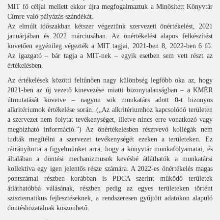
MIT fő céljai mellett ekkor újra megfogalmaztuk a Minősített Könyvtár
Címre való pályázás szándékát.
Az elmúlt időszakban kétszer végeztünk szervezeti önértékelést, 2021
januárjában és 2022 márciusában. Az önértékelést alapos felkészítést
követően egyénileg végezték a MIT tagjai, 2021-ben 8, 2022-ben 6 fő.
Az igazgató – bár tagja a MIT-nek – egyik esetben sem vett részt az
értékelésben.
Az értékelések közötti feltűnően nagy különbség legfőbb oka az, hogy
2021-ben az új vezető kinevezése miatti bizonytalanságban – a KMÉR
útmutatását követve – nagyon sok munkatárs adott 0-t bizonyos
alkritériumok értékelése során. („Az alkritériumhoz kapcsolódó területen
a szervezet nem folytat tevékenységet, illetve nincs erre vonatkozó vagy
megbízható információ.”) Az önértékelésben résztvevő kollégák nem
tudták megítélni a szervezet tevékenységét ezeken a területeken. Ez
ráirányította a figyelmünket arra, hogy a könyvtár munkafolyamatai, és
általában a döntési mechanizmusok kevésbé átláthatók a munkatársi
kollektíva egy igen jelentős része számára. A 2022-es önértékelés magas
pontszámai részben korábban is PDCA szerint működő területek
átláthatóbbá válásának, részben pedig az egyes területeken történt
szisztematikus fejlesztéseknek, a rendszeresen gyűjtött adatokon alapuló
döntéshozatalnak köszönhető.