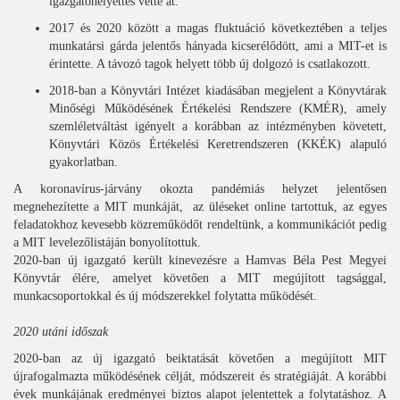
igazgatóhelyettes vette át.
2017 és 2020 között a magas fluktuáció következtében a teljes
munkatársi gárda jelentős hányada kicserélődött, ami a MIT-et is
érintette. A távozó tagok helyett több új dolgozó is csatlakozott.
2018-ban a Könyvtári Intézet kiadásában megjelent a Könyvtárak
Minőségi Működésének Értékelési Rendszere (KMÉR), amely
szemléletváltást igényelt a korábban az intézményben követett,
Könyvtári Közös Értékelési Keretrendszeren (KKÉK) alapuló
gyakorlatban.
A koronavírus-járvány okozta pandémiás helyzet jelentősen
megnehezítette a MIT munkáját, az üléseket online tartottuk, az egyes
feladatokhoz kevesebb közreműködőt rendeltünk, a kommunikációt pedig
a MIT levelezőlistáján bonyolítottuk.
2020-ban új igazgató került kinevezésre a Hamvas Béla Pest Megyei
Könyvtár élére, amelyet követően a MIT megújított tagsággal,
munkacsoportokkal és új módszerekkel folytatta működését.
2020 utáni időszak
2020-ban az új igazgató beiktatását követően a megújított MIT
újrafogalmazta működésének célját, módszereit és stratégiáját. A korábbi
évek munkájának eredményei biztos alapot jelentettek a folytatáshoz. A