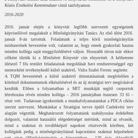
Közös Értékelési Keretrendszer
című tanfolyamon.
2016-2020
2016. január elején a könyvtár legfőbb szervezeti egységeinek
képviselőivel megalakult a Minőségirányítási Tanács. Az első ülést 2016.
január 8-án tartottuk. Feladatunk a teljes körű minőségirányítás
módszerének bevezetése volt, valamint az, hogy ennek gyakorlati haszna
minden kolléga saját meggyőződésévé váljon. Hosszabb távon már ekkor
célként tűztük ki a
Minősített Könyvtár
cím elnyerését. A kéthetente
ülésező 7 fős testület feladatainak megoldását havi rendszerességgel egy
mentorként tevékenykedő külső szakértő, Vidra Szabó Ferenc segítette.
A TQM bevezetését a külső szakértő útmutatásainak megfelelően a
kötelező dokumentumok elkészítésével és az új stratégiai terv megírásával
kezdtük. Ebben a folyamatban a MIT munkáját segítő csoportok
létrehozása révén minden kolléga – 2016 januárjában összesen 33 fő –
részt vett. Tudatosan igyekeztünk a munkafolyamatainkat a PDCA ciklus
szerint szervezni. Munkánkat a Stratégiai tervre épülő Cselekvési terv
alapján végeztük. Meghatározott folyamataink szabályozása érdekében
dolgozói, valamint használói elégedettséget mértünk, mind az olvasók,
mind a szakmai és továbbképző napokon résztvevők körében, két
kollégánk pedig a minőségirányítással kapcsolatos szakmai képzéseken
vett részt (
Minőségirányítás a könyvtárban
- 120 órás akkreditált