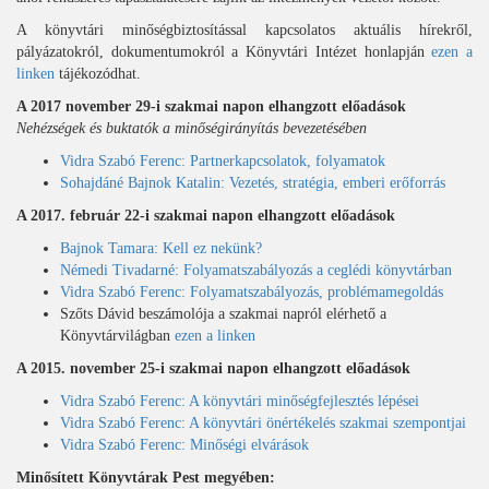
A könyvtári minőségbiztosítással kapcsolatos aktuális hírekről,
pályázatokról, dokumentumokról a Könyvtári Intézet honlapján
ezen a
linken
tájékozódhat.
A 2017 november 29-i szakmai napon elhangzott előadások
Nehézségek és buktatók a minőségirányítás bevezetésében
Vidra Szabó Ferenc: Partnerkapcsolatok, folyamatok
Sohajdáné Bajnok Katalin: Vezetés, stratégia, emberi erőforrás
A 2017. február 22-i szakmai napon elhangzott előadások
Bajnok Tamara: Kell ez nekünk?
Némedi Tivadarné: Folyamatszabályozás a ceglédi könyvtárban
Vidra Szabó Ferenc: Folyamatszabályozás, problémamegoldás
Szőts Dávid beszámolója a szakmai napról elérhető a
Könyvtárvilágban
ezen a linken
A 2015. november 25-i szakmai napon elhangzott előadások
Vidra Szabó Ferenc: A könyvtári minőségfejlesztés lépései
Vidra Szabó Ferenc: A könyvtári önértékelés szakmai szempontjai
Vidra Szabó Ferenc: Minőségi elvárások
Minősített Könyvtárak Pest megyében: