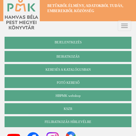
Ugrás
BETŰKBŐL ÉLMÉNY, ADATOKBÓL TUDÁS,
a
EMBEREKBŐL KÖZÖSSÉG
tartalomra
Toggle
naviga
BEJELENTKEZÉS
BEIRATKOZÁS
KERESÉS A KATALÓGUSBAN
Katalógus
FOTÓ KERESŐ
HBPMK webshop
KSZR
FELIRATKOZÁS HÍRLEVÉLRE