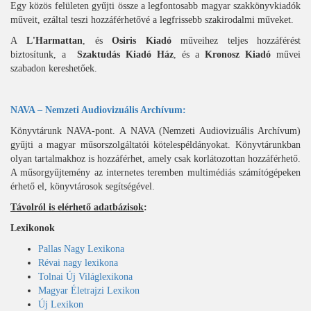
Egy közös felületen gyűjti össze a legfontosabb magyar szakkönyvkiadók
műveit, ezáltal teszi hozzáférhetővé a legfrissebb szakirodalmi műveket.
A
L'Harmattan
, és
Osiris Kiadó
műveihez teljes hozzáférést
biztosítunk, a
Szaktudás Kiadó Ház
, és a
Kronosz Kiadó
művei
szabadon kereshetőek.
NAVA – Nemzeti Audiovizuális Archívum:
Könyvtárunk NAVA-pont. A NAVA (Nemzeti Audiovizuális Archívum)
gyűjti a magyar műsorszolgáltatói kötelespéldányokat. Könyvtárunkban
olyan tartalmakhoz is hozzáférhet, amely csak korlátozottan hozzáférhető.
A műsorgyűjtemény az internetes teremben multimédiás számítógépeken
érhető el, könyvtárosok segítségével.
Távolról is elérhető adatbázisok
:
Lexikonok
Pallas Nagy Lexikona
Révai nagy lexikona
Tolnai Új Világlexikona
Magyar Életrajzi Lexikon
Új Lexikon