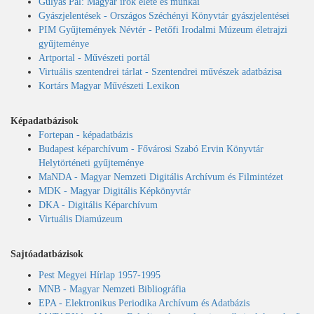
Gulyás Pál: Magyar írók élete és munkái
Gyászjelentések - Országos Széchényi Könyvtár gyászjelentései
PIM Gyűjtemények Névtér - Petőfi Irodalmi Múzeum életrajzi
gyűjteménye
Artportal - Művészeti portál
Virtuális szentendrei tárlat - Szentendrei művészek adatbázisa
Kortárs Magyar Művészeti Lexikon
Képadatbázisok
Fortepan - képadatbázis
Budapest képarchívum - Fővárosi Szabó Ervin Könyvtár
Helytörténeti gyűjteménye
MaNDA - Magyar Nemzeti Digitális Archívum és Filmintézet
MDK - Magyar Digitális Képkönyvtár
DKA - Digitális Képarchívum
Virtuális Diamúzeum
Sajtóadatbázisok
Pest Megyei Hírlap 1957-1995
MNB - Magyar Nemzeti Bibliográfia
EPA - Elektronikus Periodika Archívum és Adatbázis