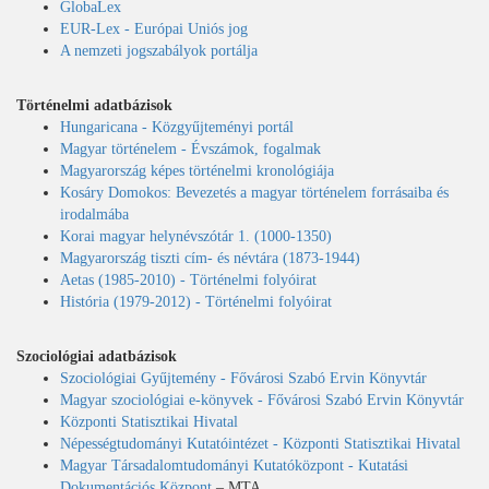
GlobaLex
EUR-Lex - Európai Uniós jog
A nemzeti jogszabályok portálja
Történelmi adatbázisok
Hungaricana - Közgyűjteményi portál
Magyar történelem - Évszámok, fogalmak
Magyarország képes történelmi kronológiája
Kosáry Domokos: Bevezetés a magyar történelem forrásaiba és
irodalmába
Korai magyar helynévszótár 1. (1000-1350)
Magyarország tiszti cím- és névtára (1873-1944)
Aetas (1985-2010) - Történelmi folyóirat
História (1979-2012) - Történelmi folyóirat
Szociológiai adatbázisok
Szociológiai Gyűjtemény - Fővárosi Szabó Ervin Könyvtár
Magyar szociológiai e-könyvek - Fővárosi Szabó Ervin Könyvtár
Központi Statisztikai Hivatal
Népességtudományi Kutatóintézet - Központi Statisztikai Hivatal
Magyar Társadalomtudományi Kutatóközpont - Kutatási
Dokumentációs Központ
– MTA