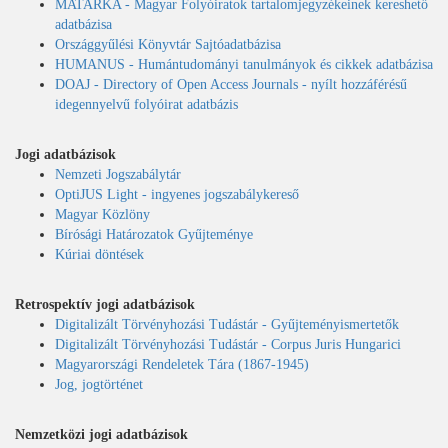
MATARKA - Magyar Folyóiratok tartalomjegyzékeinek kereshető
adatbázisa
Országgyűlési Könyvtár Sajtóadatbázisa
HUMANUS - Humántudományi tanulmányok és cikkek adatbázisa
DOAJ - Directory of Open Access Journals - nyílt hozzáférésű
idegennyelvű folyóirat adatbázis
Jogi adatbázisok
Nemzeti Jogszabálytár
OptiJUS Light - ingyenes jogszabálykereső
Magyar Közlöny
Bírósági Határozatok Gyűjteménye
Kúriai döntések
Retrospektív jogi adatbázisok
Digitalizált Törvényhozási Tudástár - Gyűjteményismertetők
Digitalizált Törvényhozási Tudástár - Corpus Juris Hungarici
Magyarországi Rendeletek Tára (1867-1945)
Jog, jogtörténet
Nemzetközi jogi adatbázisok