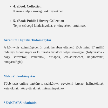
4. eBook Collection
Keresés teljes szövegű e-könyvekben
5. eBook Public Library Collection
Teljes szövegű kiadványokat, e-könyveket tartalmaz.
Arcanum Digitális Tudománytár
A könyvtár számítógépeiről csak helyben elérhető több mint 17 millió
oldalnyi tudományos és kulturális tartalom teljes szöveggel (folyóiratok -
nagy sorozatok, lexikonok, hírlapok, családtörténet, helytörténet,
hungarológia)
MeRSZ okoskönyvtár:
Több száz online tankönyv, szakkönyv, egyetemi jegyzet hallgatóknak,
kutatóknak, könyvtáraknak, intézményeknek.
SZAKTÁRS adatbázis: