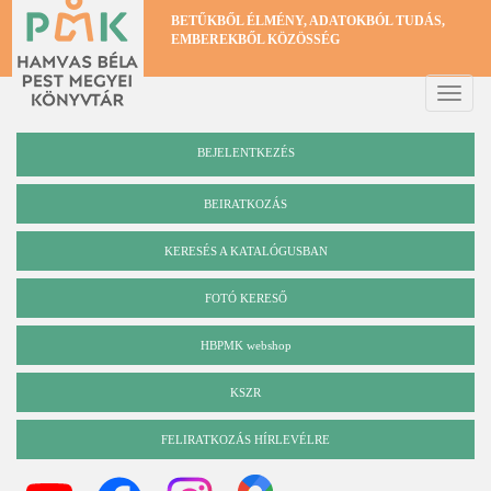
Ugrás
BETŰKBŐL ÉLMÉNY, ADATOKBÓL TUDÁS,
a
EMBEREKBŐL KÖZÖSSÉG
tartalomra
Toggle
naviga
BEJELENTKEZÉS
BEIRATKOZÁS
KERESÉS A KATALÓGUSBAN
Katalógus
FOTÓ KERESŐ
HBPMK webshop
KSZR
FELIRATKOZÁS HÍRLEVÉLRE