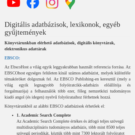
Digitális adatbázisok, lexikonok, egyéb
gyűjtemények
Könyvtárunkban elérhető adatbázisok, digitális könyvtárak,
elektronikus adattárak
EBSCO:
Az EbscoHost a világ egyik leggyakrabban használt referencia forrása. Az
EBSCOhost egységes felületen kínál számos adatbázist, melyek különféle
témaköröket dolgoznak fel. Az EBSCO Publishing-en keresztül (mely a
világ egyik legnagyobb folyóiratcikk-adatbázis előállítója és
forgalmazója) a felhasználók több ezer, főleg nemzetközi tudományos
kiadó angol (és idegen) nyelvű folyóirataihoz férhetnek hozzá.
Könyvtárunkból az alábbi EBSCO adatbázisok érhetőek el:
1. Academic Search Complete
Az Academic Search Complete értékes és átfogó teljes szövegű
multidiszciplináris tudományos adatbázis, több mint 8500 teljes
szövegű periodikát, köztük több mint 7300 lektorált folyóiratot