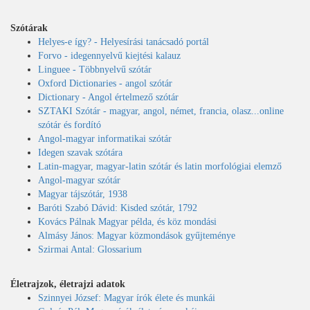
Szótárak
Helyes-e így? - Helyesírási tanácsadó portál
Forvo - idegennyelvű kiejtési kalauz
Linguee - Többnyelvű szótár
Oxford Dictionaries - angol szótár
Dictionary - Angol értelmező szótár
SZTAKI Szótár - magyar, angol, német, francia, olasz...online
szótár és fordító
Angol-magyar informatikai szótár
Idegen szavak szótára
Latin-magyar, magyar-latin szótár és latin morfológiai elemző
Angol-magyar szótár
Magyar tájszótár, 1938
Baróti Szabó Dávid: Kisded szótár, 1792
Kovács Pálnak Magyar példa, és köz mondási
Almásy János: Magyar közmondások gyűjteménye
Szirmai Antal: Glossarium
Életrajzok, életrajzi adatok
Szinnyei József: Magyar írók élete és munkái