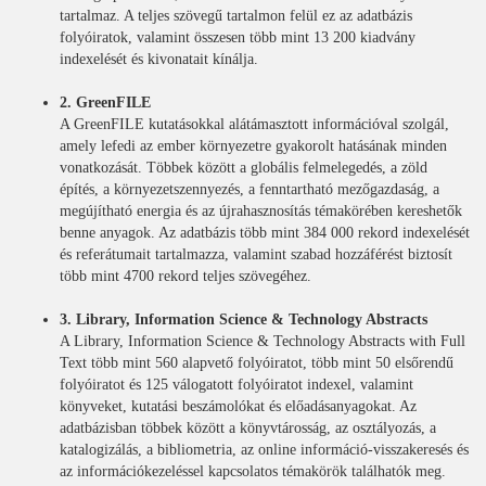
tartalmaz. A teljes szövegű tartalmon felül ez az adatbázis
folyóiratok, valamint összesen több mint 13 200 kiadvány
indexelését és kivonatait kínálja.
2. GreenFILE
A GreenFILE kutatásokkal alátámasztott információval szolgál,
amely lefedi az ember környezetre gyakorolt hatásának minden
vonatkozását. Többek között a globális felmelegedés, a zöld
építés, a környezetszennyezés, a fenntartható mezőgazdaság, a
megújítható energia és az újrahasznosítás témakörében kereshetők
benne anyagok. Az adatbázis több mint 384 000 rekord indexelését
és referátumait tartalmazza, valamint szabad hozzáférést biztosít
több mint 4700 rekord teljes szövegéhez.
3. Library, Information Science & Technology Abstracts
A Library, Information Science & Technology Abstracts with Full
Text több mint 560 alapvető folyóiratot, több mint 50 elsőrendű
folyóiratot és 125 válogatott folyóiratot indexel, valamint
könyveket, kutatási beszámolókat és előadásanyagokat. Az
adatbázisban többek között a könyvtárosság, az osztályozás, a
katalogizálás, a bibliometria, az online információ-visszakeresés és
az információkezeléssel kapcsolatos témakörök találhatók meg.