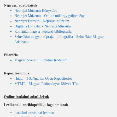
Néprajzi adatbázisok
Néprajzi Múzeum Könyvtára
Néprajzi Múzeum - Online műtárgygyűjtemény
Néprajzi Értesítő - Néprajzi Múzeum
Digitális könyvtár - Néprajzi Múzeum
Romániai magyar néprajzi bibliográfia
Szlovákiai magyar néprajzi bibliográfia - Szlovákiai Magyar
Adatbank
Filozófia
Magyar Nyelvű Filozófiai Irodalom
Repozitóriumok
Hunor - HUNgarian Open Repositories
MTMT - Magyar Tudományos Művek Tára
Online irodalmi adatbázisok
Lexikonok, enciklopédiák, fogalomtárak
Irodalmi-esztétikai lexikon