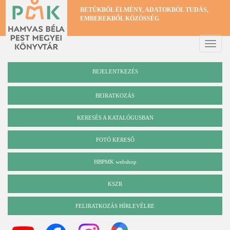
Ugrás
BETŰKBŐL ÉLMÉNY, ADATOKBÓL TUDÁS,
a
EMBEREKBŐL KÖZÖSSÉG
tartalomra
Toggle
naviga
BEJELENTKEZÉS
BEIRATKOZÁS
KERESÉS A KATALÓGUSBAN
Katalógus
FOTÓ KERESŐ
HBPMK webshop
KSZR
FELIRATKOZÁS HÍRLEVÉLRE