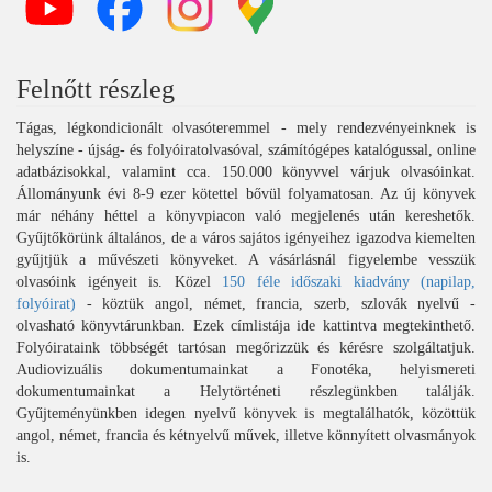
Felnőtt részleg
Tágas, légkondicionált olvasóteremmel - mely rendezvényeinknek is
helyszíne - újság- és folyóiratolvasóval, számítógépes katalógussal, online
adatbázisokkal, valamint cca. 150.000 könyvvel várjuk olvasóinkat.
Állományunk évi 8-9 ezer kötettel bővül folyamatosan. Az új könyvek
már néhány héttel a könyvpiacon való megjelenés után kereshetők.
Gyűjtőkörünk általános, de a város sajátos igényeihez igazodva kiemelten
gyűjtjük a művészeti könyveket. A vásárlásnál figyelembe vesszük
olvasóink igényeit is. Közel
150 féle időszaki kiadvány (napilap,
folyóirat)
- köztük angol, német, francia, szerb, szlovák nyelvű -
olvasható könyvtárunkban. Ezek címlistája ide kattintva megtekinthető.
Folyóirataink többségét tartósan megőrizzük és kérésre szolgáltatjuk.
Audiovizuális dokumentumainkat a Fonotéka, helyismereti
dokumentumainkat a Helytörténeti részlegünkben találják.
Gyűjteményünkben idegen nyelvű könyvek is megtalálhatók, közöttük
angol, német, francia és kétnyelvű művek, illetve könnyített olvasmányok
is.