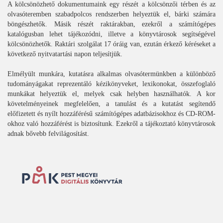
A kölcsönözhető dokumentumaink egy részét a kölcsönzői térben és az
olvasóteremben szabadpolcos rendszerben helyeztük el, bárki számára
böngészhetők. Másik részét raktárakban, ezekről a számítógépes
katalógusban lehet tájékozódni, illetve a könyvtárosok segítségével
kölcsönözhetők. Raktári szolgálat 17 óráig van, ezután érkező kéréseket a
következő nyitvatartási napon teljesítjük.
Elmélyült munkára, kutatásra alkalmas olvasótermünkben a különböző
tudományágakat reprezentáló kézikönyveket, lexikonokat, összefoglaló
munkákat helyeztük el, melyek csak helyben használhatók. A kor
követelményeinek megfelelően, a tanulást és a kutatást segítendő
előfizetett és nyílt hozzáférésű számítógépes adatbázisokhoz és CD-ROM-
okhoz való hozzáférést is biztosítunk. Ezekről a tájékoztató könyvtárosok
adnak bővebb felvilágosítást.