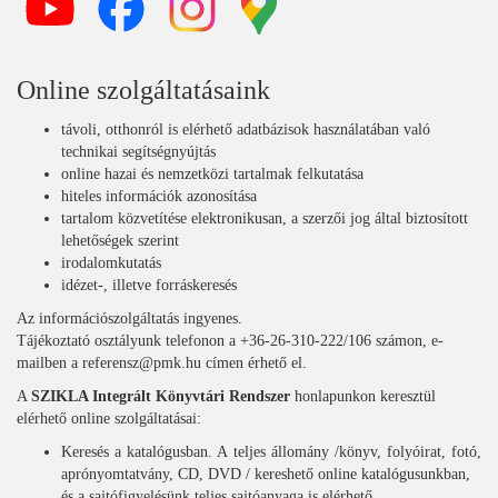
Online szolgáltatásaink
távoli, otthonról is elérhető adatbázisok használatában való
technikai segítségnyújtás
online hazai és nemzetközi tartalmak felkutatása
hiteles információk azonosítása
tartalom közvetítése elektronikusan, a szerzői jog által biztosított
lehetőségek szerint
irodalomkutatás
idézet-, illetve forráskeresés
Az információszolgáltatás ingyenes.
Tájékoztató osztályunk telefonon a +36-26-310-222/106 számon, e-
mailben a referensz@pmk.hu címen érhető el.
A
SZIKLA Integrált Könyvtári Rendszer
honlapunkon keresztül
elérhető online szolgáltatásai:
Keresés a katalógusban. A teljes állomány /könyv, folyóirat, fotó,
aprónyomtatvány, CD, DVD / kereshető online katalógusunkban,
és a sajtófigyelésünk teljes sajtóanyaga is elérhető.