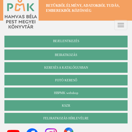
Ugrás
BETŰKBŐL ÉLMÉNY, ADATOKBÓL TUDÁS,
a
EMBEREKBŐL KÖZÖSSÉG
tartalomra
Toggle
naviga
BEJELENTKEZÉS
BEIRATKOZÁS
KERESÉS A KATALÓGUSBAN
Katalógus
FOTÓ KERESŐ
HBPMK webshop
KSZR
FELIRATKOZÁS HÍRLEVÉLRE