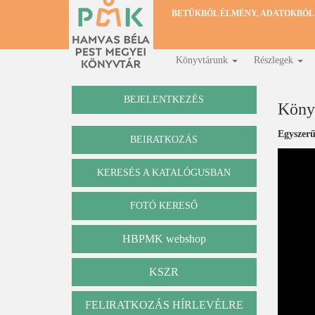
Ugrás
BETŰKBŐL ÉLMÉNY, ADATOKBÓL
a
tartalomra
Könyvtárunk
Részlegek
Fő
navigáció
BEJELENTKEZÉS
Könyv
Egyszerű
BEIRATKOZÁS
KERESÉS A KATALÓGUSBAN
Katalógus
FOTÓ KERESŐ
HBPMK webshop
KSZR
FELIRATKOZÁS HÍRLEVÉLRE