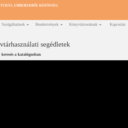
 TUDÁS, EMBEREKBŐL KÖZÖSSÉG
Szolgáltatások
Rendezvények
Könyvtárosoknak
Kapcsolat
tárhasználati segédletek
 keresés a katalógusban