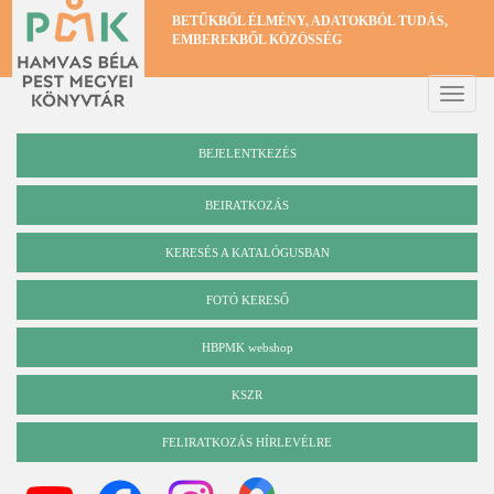
Ugrás
BETŰKBŐL ÉLMÉNY, ADATOKBÓL TUDÁS,
a
EMBEREKBŐL KÖZÖSSÉG
tartalomra
Toggle
naviga
BEJELENTKEZÉS
BEIRATKOZÁS
KERESÉS A KATALÓGUSBAN
Katalógus
FOTÓ KERESŐ
HBPMK webshop
KSZR
FELIRATKOZÁS HÍRLEVÉLRE