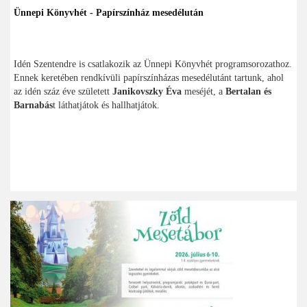
Ünnepi Könyvhét - Papírszínház mesedélután
Idén Szentendre is csatlakozik az Ünnepi Könyvhét programsorozathoz.
Ennek keretében rendkívüli papírszínházas mesedélutánt tartunk, ahol
az idén száz éve született
Janikovszky Éva
meséjét, a
Bertalan és
Barnabás
t láthatjátok és hallhatjátok.