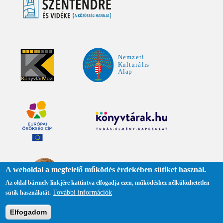
A weboldal a megfelelő működés érdekében sütiket használ.
Az oldal bármely linkjére kattintva elfogadja ezen, működéshez nélkülözhetetlen
További információk
sütik használatát.
Adatkezelési tájékoztató
Elfogadom
Közadattár