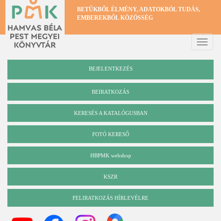
Ugrás
BETŰKBŐL ÉLMÉNY, ADATOKBÓL TUDÁS,
a
EMBEREKBŐL KÖZÖSSÉG
tartalomra
Toggle
naviga
BEJELENTKEZÉS
BEIRATKOZÁS
KERESÉS A KATALÓGUSBAN
Katalógus
FOTÓ KERESŐ
HBPMK webshop
KSZR
FELIRATKOZÁS HÍRLEVÉLRE