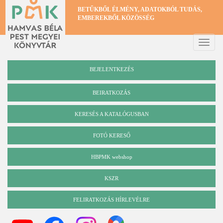
Ugrás
BETŰKBŐL ÉLMÉNY, ADATOKBÓL TUDÁS,
a
EMBEREKBŐL KÖZÖSSÉG
tartalomra
Toggle
naviga
BEJELENTKEZÉS
BEIRATKOZÁS
KERESÉS A KATALÓGUSBAN
Katalógus
FOTÓ KERESŐ
HBPMK webshop
KSZR
FELIRATKOZÁS HÍRLEVÉLRE