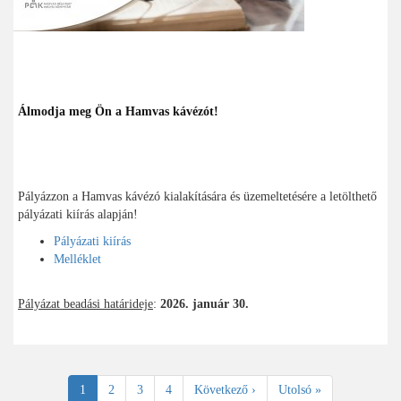
Álmodja meg Ön a Hamvas kávézót!
Pályázzon a Hamvas kávézó kialakítására és üzemeltetésére a letölthető
pályázati kiírás alapján!
Pályázati kiírás
Melléklet
Pályázat beadási határideje
:
2026. január 30.
Oldalszámozás
Jelenlegi
1
Oldal
2
Oldal
3
Oldal
4
Következő
Következő ›
Utolsó
Utolsó »