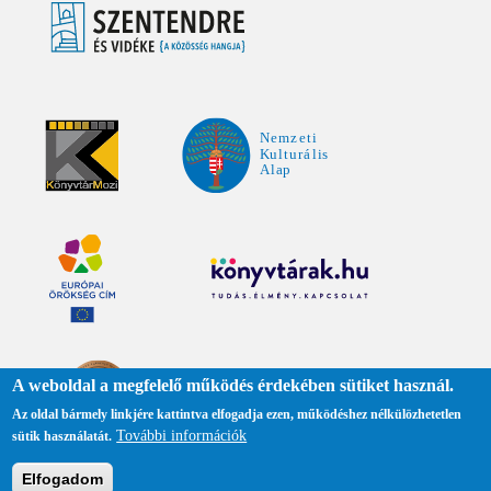
A weboldal a megfelelő működés érdekében sütiket használ.
Az oldal bármely linkjére kattintva elfogadja ezen, működéshez nélkülözhetetlen
További információk
sütik használatát.
Adatkezelési tájékoztató
Elfogadom