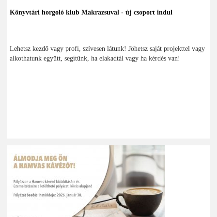
Könyvtári horgoló klub Makrazsuval - új csoport indul
Lehetsz kezdő vagy profi, szívesen látunk! Jöhetsz saját projekttel vagy
alkothatunk együtt, segítünk, ha elakadtál vagy ha kérdés van!