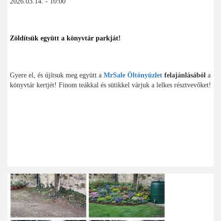
2026.03.14. - 10:00
Zöldítsük együtt a könyvtár parkját!
Gyere el, és újítsuk meg együtt a
MrSale Öltönyüzlet
felajánlásából
a
könyvtár kertjét! Finom teákkal és sütikkel várjuk a lelkes résztvevőket!