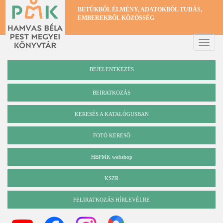
Ugrás
BETŰKBŐL ÉLMÉNY, ADATOKBÓL TUDÁS,
a
EMBEREKBŐL KÖZÖSSÉG
tartalomra
Toggle
naviga
BEJELENTKEZÉS
BEIRATKOZÁS
KERESÉS A KATALÓGUSBAN
Katalógus
FOTÓ KERESŐ
HBPMK webshop
KSZR
FELIRATKOZÁS HÍRLEVÉLRE