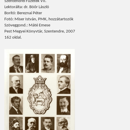
Szentendrei Füzetek VII.
Lektorálta: dr. Böőr László
Borító: Bereznai Péter
Fotó: Miser István, PMK, hozzátartozók
Szöveggond.: Máté Emese
Pest Megyei Könyvtár, Szentendre, 2007
162 oldal.