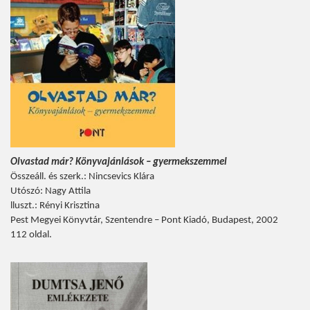
Olvastad már? Könyvajánlások – gyermekszemmel
Összeáll. és szerk.: Nincsevics Klára
Utószó: Nagy Attila
lluszt.: Rényi Krisztina
Pest Megyei Könyvtár, Szentendre – Pont Kiadó, Budapest, 2002
112 oldal.