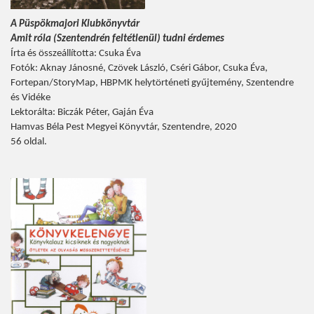
A Püspökmajori Klubkönyvtár
Amit róla (Szentendrén feltétlenül) tudni érdemes
Írta és összeállította: Csuka Éva
Fotók: Aknay Jánosné, Czövek László, Cséri Gábor, Csuka Éva,
Fortepan/StoryMap, HBPMK helytörténeti gyűjtemény, Szentendre
és Vidéke
Lektorálta: Biczák Péter, Gaján Éva
Hamvas Béla Pest Megyei Könyvtár, Szentendre, 2020
56 oldal.