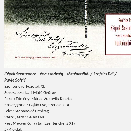
Képek Szentendre – és a szerbség – történetéből / Szofrics Pál /
Pavle Sofrić
Szentendrei Füzetek XI.
Sorozatszerk.: † Máté György
Ford.: Edelényi Mária, Vukovits Koszta
Szöveggond.: Gaján Éva, Szarvas Rita
Lekt.: Stepanović Predrág
Szerk., terv.: Gaján Éva
Pest Megyei Könyvtár, Szentendre, 2017
244 oldal.