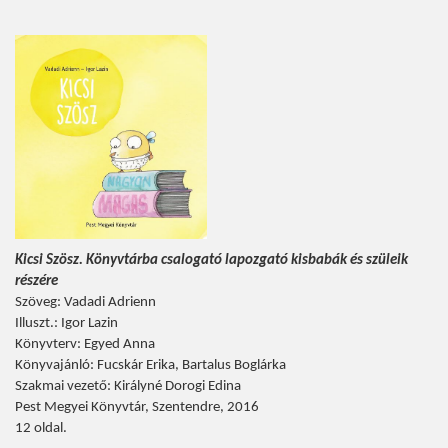
Kicsi Szösz. Könyvtárba csalogató lapozgató kisbabák és szüleik
részére
Szöveg: Vadadi Adrienn
Illuszt.: Igor Lazin
Könyvterv: Egyed Anna
Könyvajánló: Fucskár Erika, Bartalus Boglárka
Szakmai vezető: Királyné Dorogi Edina
Pest Megyei Könyvtár, Szentendre, 2016
12 oldal.