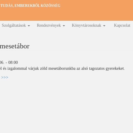
 TUDÁS, EMBEREKBŐL KÖZÖSSÉG
Szolgáltatások
Rendezvények
Könyvtárosoknak
Kapcsolat
 mesetábor
06. - 08:00
el és izgalommal várjuk zöld mesetáborunkba az alsó tagozatos gyerekeket.
k >>>