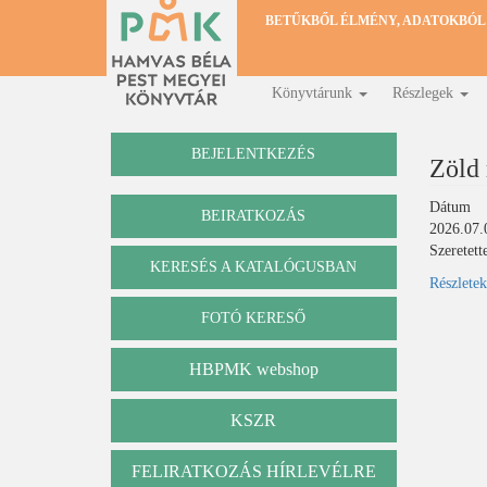
Ugrás
BETŰKBŐL ÉLMÉNY, ADATOKBÓL
a
tartalomra
Könyvtárunk
Részlegek
Fő
navigáció
BEJELENTKEZÉS
Zöld
Dátum
BEIRATKOZÁS
2026.07.
Szeretett
KERESÉS A KATALÓGUSBAN
Katalógus
Részlete
FOTÓ KERESŐ
HBPMK webshop
KSZR
FELIRATKOZÁS HÍRLEVÉLRE