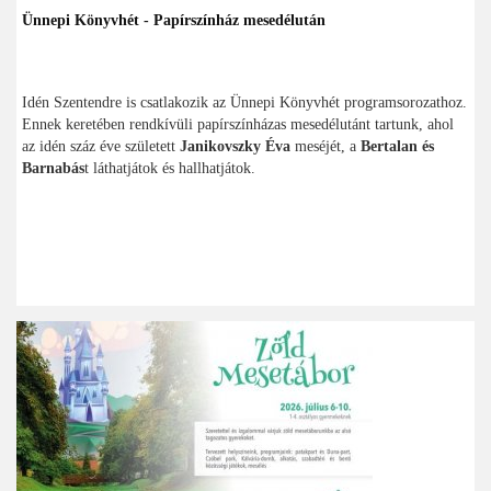
Ünnepi Könyvhét - Papírszínház mesedélután
Idén Szentendre is csatlakozik az Ünnepi Könyvhét programsorozathoz.
Ennek keretében rendkívüli papírszínházas mesedélutánt tartunk, ahol
az idén száz éve született
Janikovszky Éva
meséjét, a
Bertalan és
Barnabás
t láthatjátok és hallhatjátok.