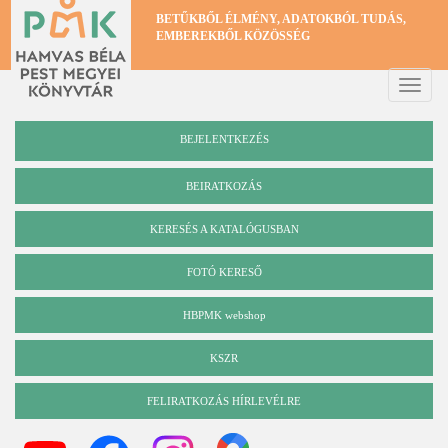
Ugrás
BETŰKBŐL ÉLMÉNY, ADATOKBÓL TUDÁS,
a
EMBEREKBŐL KÖZÖSSÉG
tartalomra
Toggle
naviga
BEJELENTKEZÉS
BEIRATKOZÁS
KERESÉS A KATALÓGUSBAN
Katalógus
FOTÓ KERESŐ
HBPMK webshop
KSZR
FELIRATKOZÁS HÍRLEVÉLRE