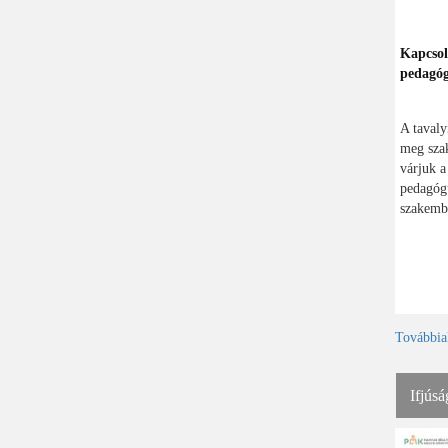
Kapcsol
pedagó
A tavaly
meg szak
várjuk a
pedagógu
szakembe
Továbbia
Ifjúsá