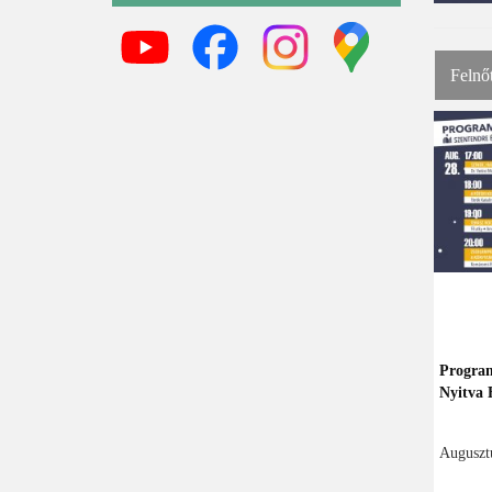
Felnő
Program
Nyitva 
Augusztu