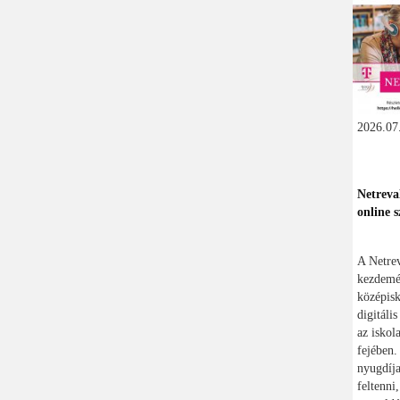
2026.07.
Netreva
online s
A Netre
kezdemén
középisk
digitáli
az iskol
fejében.
nyugdíja
feltenni