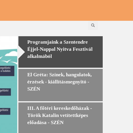
Keresés
Programjaink a Szentendre
Éjjel-Nappal Nyitva Fesztivál
alkalmából
El Gréta: Színek, hangulatok,
érzések - kiállításmegnyitó -
SZÉN
III. A főtéri kereskedőházak -
Török Katalin vetítettképes
előadása - SZÉN