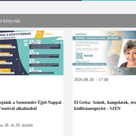
tt könyvtár
2026.08.28. - 17:00
jaink a Szentendre Éjjel-Nappal
El Gréta: Színek, hangulatok, érz
Fesztivál alkalmából
kiállításmegnyitó - SZÉN
s 28. és 29. között.