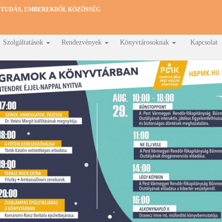
 TUDÁS, EMBEREKBŐL KÖZÖSSÉG
Szolgáltatások
Rendezvények
Könyvtárosoknak
Kapcsolat