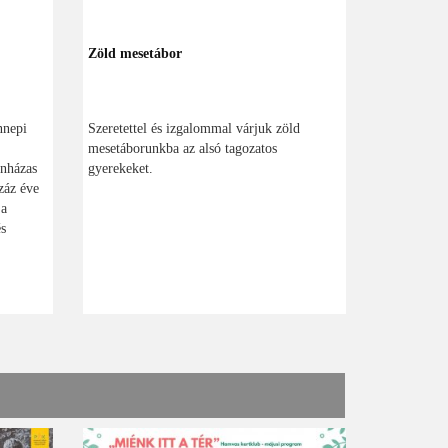
Zöld mesetábor
nnepi
Szeretettel és izgalommal várjuk zöld
mesetáborunkba az alsó tagozatos
ínházas
gyerekeket.
záz éve
 a
és