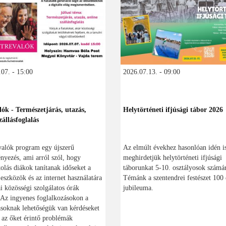
07. - 15:00
2026.07.13. - 09:00
lók - Természetjárás, utazás,
Helytörténeti ifjúsági tábor 2026
zállásfoglalás
valók program egy újszerű
Az elmúlt évekhez hasonlóan idén i
yezés, ami arról szól, hogy
meghirdetjük helytörténeti ifjúsági
olás diákok tanítanak időseket a
táborunkat 5-10. osztályosok számá
s eszközök és az internet használatára
Témánk a szentendrei festészet 100 
ai közösségi szolgálatos órák
jubileuma.
 Az ingyenes foglalkozásokon a
soknak lehetőségük van kérdéseket
, az őket érintő problémák