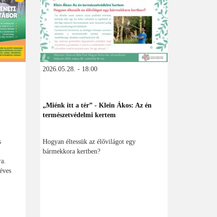
2026.05.28. - 18:00
„Miénk itt a tér” - Klein Ákos: Az én
természetvédelmi kertem
s
Hogyan éltessük az élővilágot egy
bármekkora kertben?
ra.
éves