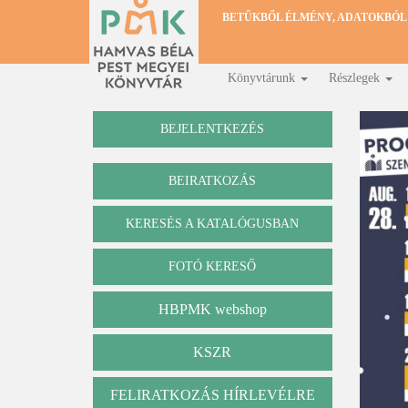
Ugrás
BETŰKBŐL ÉLMÉNY, ADATOKBÓL
a
tartalomra
Könyvtárunk
Részlegek
Fő
navigáció
BEJELENTKEZÉS
BEIRATKOZÁS
KERESÉS A KATALÓGUSBAN
Katalógus
FOTÓ KERESŐ
HBPMK webshop
KSZR
FELIRATKOZÁS HÍRLEVÉLRE