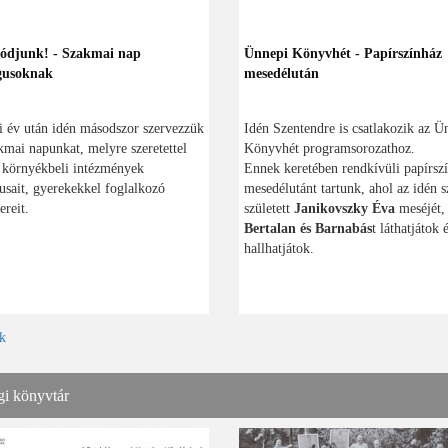
ódjunk! - Szakmai nap
Ünnepi Könyvhét - Papírszínház
gusoknak
mesedélután
i év után idén másodszor szervezzük
Idén Szentendre is csatlakozik az Ü
mai napunkat, melyre szeretettel
Könyvhét programsorozathoz.
 környékbeli intézmények
Ennek keretében rendkívüli papírsz
sait, gyerekekkel foglalkozó
mesedélutánt tartunk, ahol az idén s
reit.
született
Janikovszky Éva
meséjét,
Bertalan és Barnabás
t láthatjátok 
hallhatjátok.
k
gi könyvtár