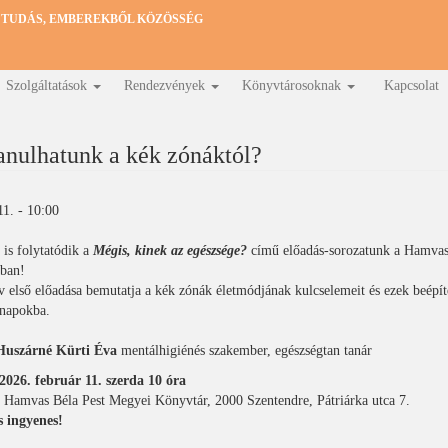
 TUDÁS, EMBEREKBŐL KÖZÖSSÉG
Szolgáltatások
Rendezvények
Könyvtárosoknak
Kapcsolat
anulhatunk a kék zónáktól?
1. - 10:00
is folytatódik a
Mégis, kinek az egészsége?
című előadás-sorozatunk a Hamvas
ban!
v első előadása bemutatja a kék zónák életmódjának kulcselemeit és ezek beépít
napokba.
Huszárné Kürti Éva
mentálhigiénés szakember, egészségtan tanár
2026. február 11. szerda 10 óra
: Hamvas Béla Pest Megyei Könyvtár, 2000 Szentendre, Pátriárka utca 7.
s ingyenes!