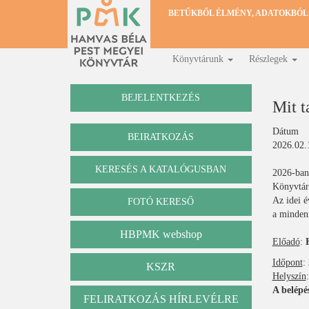
Ugrás
BETŰKBŐL ÉLMÉNY, ADATOKBÓL
a
tartalomra
Könyvtárunk
Részlegek
Fő
navigáció
BEJELENTKEZÉS
Mit t
Dátum
BEIRATKOZÁS
2026.02.1
KERESÉS A KATALÓGUSBAN
2026-ban 
Katalógus
Könyvtár
Az idei é
FOTÓ KERESŐ
a minden
HBPMK webshop
Előadó
:
Időpont
:
KSZR
Helyszín
A belépé
FELIRATKOZÁS HÍRLEVÉLRE