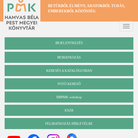
Ugrás
BETŰKBŐL ÉLMÉNY, ADATOKBÓL TUDÁS,
a
EMBEREKBŐL KÖZÖSSÉG
tartalomra
Toggle
naviga
BEJELENTKEZÉS
BEIRATKOZÁS
KERESÉS A KATALÓGUSBAN
Katalógus
FOTÓ KERESŐ
HBPMK webshop
KSZR
FELIRATKOZÁS HÍRLEVÉLRE