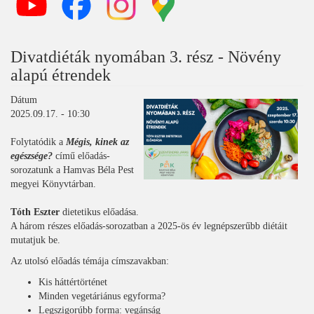
Divatdiéták nyomában 3. rész - Növény
alapú étrendek
Dátum
2025.09.17. - 10:30
Folytatódik a
Mégis, kinek az
egészsége?
című előadás-
sorozatunk a Hamvas Béla Pest
megyei Könyvtárban.
Tóth Eszter
dietetikus előadása.
A három részes előadás-sorozatban a 2025-ös év legnépszerűbb diétáit
mutatjuk be.
Az utolsó előadás témája címszavakban:
Kis háttértörténet
Minden vegetáriánus egyforma?
Legszigorúbb forma: vegánság