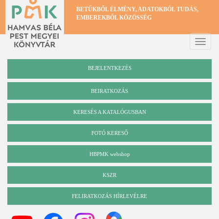
Ugrás
BETŰKBŐL ÉLMÉNY, ADATOKBÓL TUDÁS,
a
EMBEREKBŐL KÖZÖSSÉG
tartalomra
Toggle
naviga
BEJELENTKEZÉS
BEIRATKOZÁS
KERESÉS A KATALÓGUSBAN
Katalógus
FOTÓ KERESŐ
HBPMK webshop
KSZR
FELIRATKOZÁS HÍRLEVÉLRE