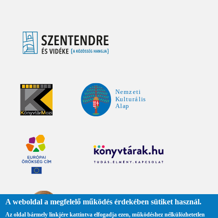
A weboldal a megfelelő működés érdekében sütiket használ.
Az oldal bármely linkjére kattintva elfogadja ezen, működéshez nélkülözhetetlen