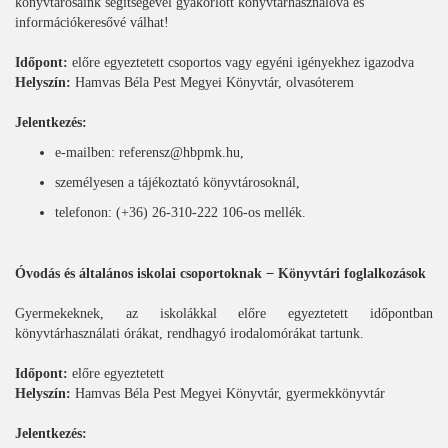
könyvtárosaink segítségével gyakorlott könyvtárhasználóvá és
információkeresővé válhat!
Időpont:
előre egyeztetett csoportos vagy egyéni igényekhez igazodva
Helyszín:
Hamvas Béla Pest Megyei Könyvtár, olvasóterem
Jelentkezés:
e-mailben: referensz@hbpmk.hu,
személyesen a tájékoztató könyvtárosoknál,
telefonon: (+36) 26-310-222 106-os mellék.
Óvodás és általános iskolai csoportoknak ̶ Könyvtári foglalkozások
Gyermekeknek, az iskolákkal előre egyeztetett időpontban
könyvtárhasználati órákat, rendhagyó irodalomórákat tartunk.
Időpont:
előre egyeztetett
Helyszín:
Hamvas Béla Pest Megyei Könyvtár, gyermekkönyvtár
Jelentkezés: