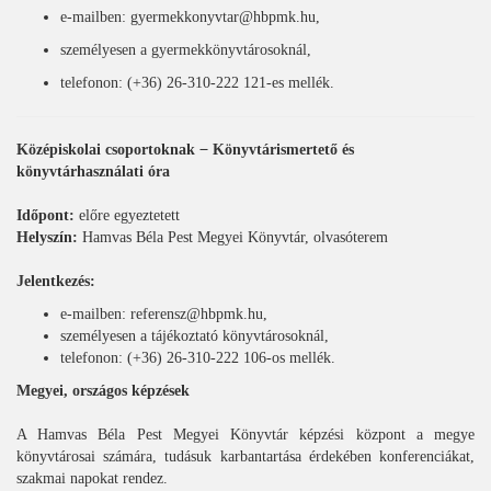
e-mailben: gyermekkonyvtar@hbpmk.hu,
személyesen a gyermekkönyvtárosoknál,
telefonon: (+36) 26-310-222 121-es mellék.
Középiskolai csoportoknak ̶ Könyvtárismertető és
könyvtárhasználati óra
Időpont:
előre egyeztetett
Helyszín:
Hamvas Béla Pest Megyei Könyvtár, olvasóterem
Jelentkezés:
e-mailben: referensz@hbpmk.hu,
személyesen a tájékoztató könyvtárosoknál,
telefonon: (+36) 26-310-222 106-os mellék.
Megyei, országos képzések
A Hamvas Béla Pest Megyei Könyvtár képzési központ a megye
könyvtárosai számára, tudásuk karbantartása érdekében konferenciákat,
szakmai napokat rendez.