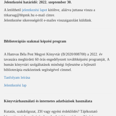
Jelentkezési határidő: 2022. szeptember 30.
A letölthető
jelentkezési lapot
kitöltve, aláírva juttassa vissza a
titkarsag@hbpmk.hu e-mail címre.
Jelentkezése sikerességéről e-mailes visszaigazolást küldünk.
Biblioterápiás szakmai képzési program
A Hamvas Béla Pest Megyei Könyvtár (B/2020/008700) a 2022. év
tavaszára meghirdeti 60 órás engedélyezett továbbképzési programját, A
humán könyvtári szolgáltatások minőségi fejlesztése a fejlesztő
biblioterápia eszközeinek segítségével címmel.
Tanfolyam leírása
Jelentkezési lap
Könyvtárhasználati és internetes adatbázisok használata
Kutatás, szakdolgozat, ZH vagy egyéni érdeklődés? Tájékoztató