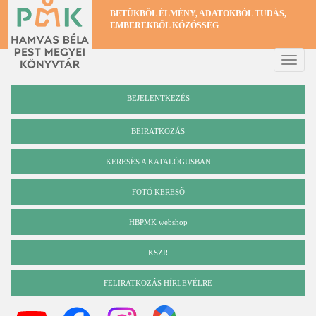
Ugrás
BETŰKBŐL ÉLMÉNY, ADATOKBÓL TUDÁS,
a
EMBEREKBŐL KÖZÖSSÉG
tartalomra
Toggle
naviga
BEJELENTKEZÉS
BEIRATKOZÁS
KERESÉS A KATALÓGUSBAN
Katalógus
FOTÓ KERESŐ
HBPMK webshop
KSZR
FELIRATKOZÁS HÍRLEVÉLRE