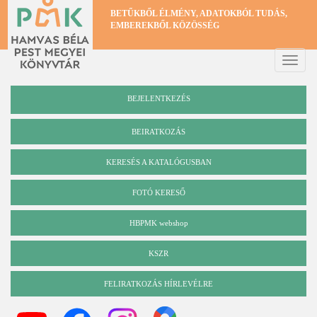
Ugrás
BETŰKBŐL ÉLMÉNY, ADATOKBÓL TUDÁS,
a
EMBEREKBŐL KÖZÖSSÉG
tartalomra
Toggle
naviga
BEJELENTKEZÉS
BEIRATKOZÁS
KERESÉS A KATALÓGUSBAN
Katalógus
FOTÓ KERESŐ
HBPMK webshop
KSZR
FELIRATKOZÁS HÍRLEVÉLRE