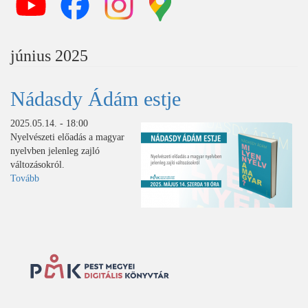
június 2025
Nádasdy Ádám estje
2025.05.14. - 18:00
Nyelvészeti előadás a magyar
nyelvben jelenleg zajló
változásokról.
Tovább
(Nádasdy
Ádám
estje)