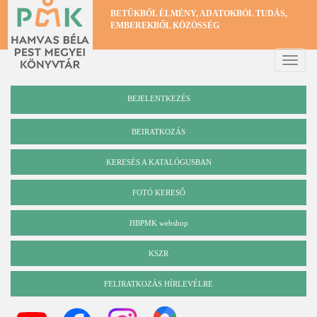
Ugrás
BETŰKBŐL ÉLMÉNY, ADATOKBÓL TUDÁS,
a
EMBEREKBŐL KÖZÖSSÉG
tartalomra
Toggle
naviga
BEJELENTKEZÉS
BEIRATKOZÁS
KERESÉS A KATALÓGUSBAN
Katalógus
FOTÓ KERESŐ
HBPMK webshop
KSZR
FELIRATKOZÁS HÍRLEVÉLRE