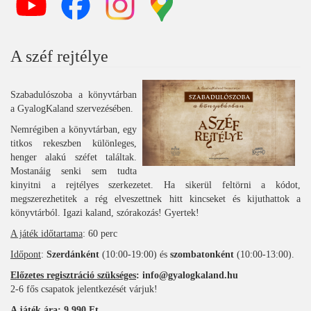
A széf rejtélye
Szabadulószoba a könyvtárban
a GyalogKaland szervezésében.
Nemrégiben a könyvtárban, egy
titkos rekeszben különleges,
henger alakú széfet találtak.
Mostanáig senki sem tudta
kinyitni a rejtélyes szerkezetet. Ha sikerül feltörni a kódot,
megszerezhetitek a rég elveszettnek hitt kincseket és kijuthattok a
könyvtárból. Igazi kaland, szórakozás! Gyertek!
A játék időtartama
: 60 perc
Időpont
:
Szerdánként
(10:00-19:00) és
szombatonként
(10:00-13:00).
Előzetes regisztráció szükséges
: info@gyalogkaland.hu
2-6 fős csapatok jelentkezését várjuk!
A játék ára: 9.990 Ft