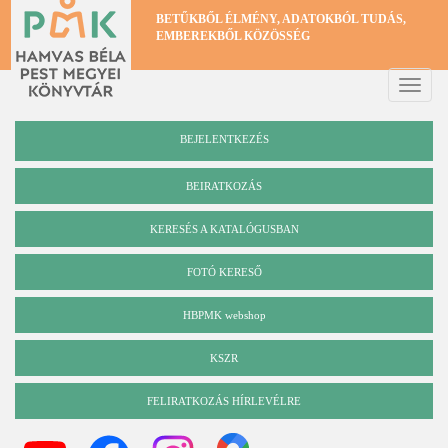
Ugrás
BETŰKBŐL ÉLMÉNY, ADATOKBÓL TUDÁS,
a
EMBEREKBŐL KÖZÖSSÉG
tartalomra
Toggle
naviga
BEJELENTKEZÉS
BEIRATKOZÁS
KERESÉS A KATALÓGUSBAN
Katalógus
FOTÓ KERESŐ
HBPMK webshop
KSZR
FELIRATKOZÁS HÍRLEVÉLRE